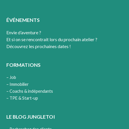
entrepreneur ? Si vous voulez découvrir pourquoi
j’ai créé une micro-entreprise, n’hésitez pas à lire
l’article correspondant (lien). Personnellement,
ÉVÉNEMENTS
j’aime produire le maximum de résultats avec le
minimum d’efforts et voici comment je fais.
Envie d’aventure ?
Chaque jour ayez une bonne nouvelle en tête !
Et si on se rencontrait lors du prochain atelier ?
Soyez positif car ce que […]
Découvrez les prochaines dates !
En savoir plus
FORMATIONS
– Job
– Immobilier
– Coachs & indépendants
– TPE & Start-up
LE BLOG JUNGLETOI