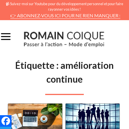
📹 Suivez-moi sur Youtube pour du développement personnel et pour faire
rayonner vos idées !
👉 ABONNEZ-VOUS ICI POUR NE RIEN MANQUER :
Étiquette :
amélioration
continue