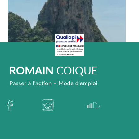
Carrière Professionnelle
22/01/2018
Pourquoi avoir un coup d’avance dans
la vie ?
“Les échecs, c’est ma vie, mais ma vie ce n’est pas
seulement les échecs”, Anatoli Ievguenievitch