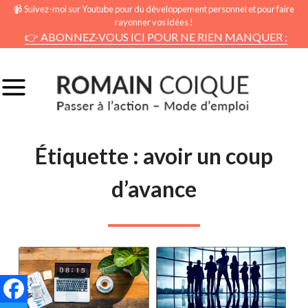
📹 Suivez-moi sur Youtube pour du développement personnel et pour faire
rayonner vos idées !
👉 ABONNEZ-VOUS ICI POUR NE RIEN MANQUER :
Étiquette :
avoir un coup
d’avance