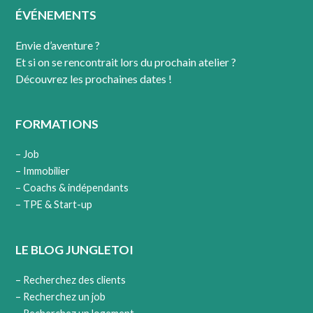
Karpov, joueur d’échecs « Aucun coup ne doit être
ÉVÉNEMENTS
joué sans but », Pedro Damiano. Nous avons
toujours tendance à penser que nous sommes
Envie d’aventure ?
uniques, que notre parcours est vraiment
Et si on se rencontrait lors du prochain atelier ?
différent de celui des « autres » et que de ce […]
Découvrez les prochaines dates !
En savoir plus
FORMATIONS
– Job
– Immobilier
– Coachs & indépendants
– TPE & Start-up
LE BLOG JUNGLETOI
– Recherchez des clients
– Recherchez un job