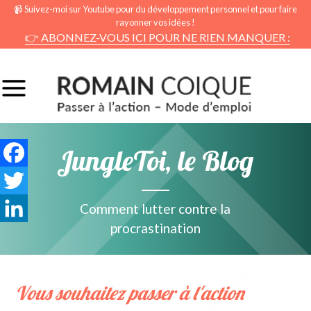
📹 Suivez-moi sur Youtube pour du développement personnel et pour faire
rayonner vos idées !
👉 ABONNEZ-VOUS ICI POUR NE RIEN MANQUER :
JungleToi, le Blog
Facebook
Twitter
Comment lutter contre la
procrastination
LinkedIn
Vous souhaitez passer à l'action