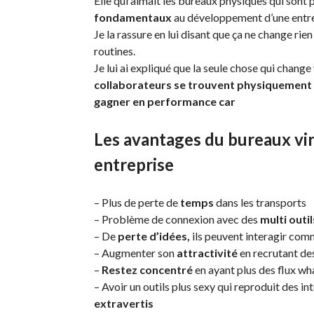
Elle qui aimait les bureaux physiques qui sont 
fondamentaux
au développement d’une entre
Je la rassure en lui disant que ça ne change ri
routines.
Je lui ai expliqué que la seule chose qui chang
collaborateurs se trouvent physiquement i
gagner en performance car
Les avantages du bureaux vi
entreprise
– Plus de perte de
temps
dans les transports
– Problème de connexion avec des
multi outil
– De
perte d’idées,
ils peuvent interagir comm
– Augmenter son
attractivité
en recrutant des
–
Restez concentré
en ayant plus des flux wh
– Avoir un outils plus sexy qui reproduit des 
extravertis