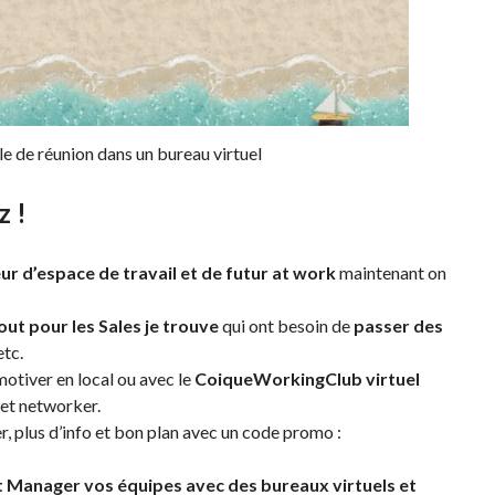
lle de réunion dans un bureau virtuel
z !
ur d’espace de travail et de futur at work
maintenant on
out pour les
Sales
je trouve
qui ont besoin de
passer des
etc.
otiver en local ou avec le
C
oiqueW
orkingClub virtuel
 et networker.
r, plus d’info et bon plan avec un code promo :
t Manager vos équipes avec des bureaux virtuels et