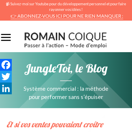
📹 Suivez-moi sur Youtube pour du développement personnel et pour faire
rayonner vos idées !
👉 ABONNEZ-VOUS ICI POUR NE RIEN MANQUER :
JungleToi, le Blog
Facebook
Twitter
Système commercial : la méthode
pour performer sans s’épuiser
LinkedIn
Et si vos ventes pouvaient croître