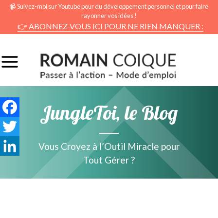
📹 Suivez-moi sur Youtube pour du développement personnel et pour faire
rayonner vos idées !
👉 ABONNEZ-VOUS ICI POUR NE RIEN MANQUER :
JungleToi, le Blog
Facebook
Twitter
Vous Croyez à l’Outil Miracle pour
Tout Gérer ?
LinkedIn